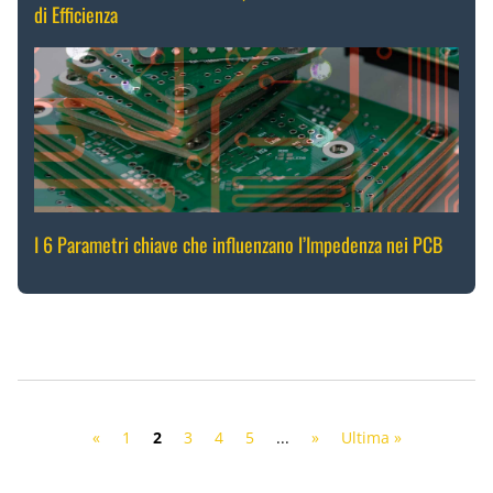
di Efficienza
I 6 Parametri chiave che influenzano l’Impedenza nei PCB
«
1
2
3
4
5
...
»
Ultima »