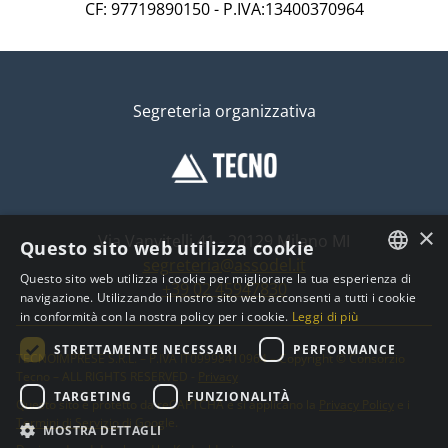
CF: 97719890150 - P.IVA:13400370964
Segreteria organizzativa
×
Via Vanvitelli 41 - 20129 Milano MI
Questo sito web utilizza cookie
segreteria@assodel.it
Questo sito web utilizza i cookie per migliorare la tua esperienza di
+39 02 45947830
ITALIAN
navigazione. Utilizzando il nostro sito web acconsenti a tutti i cookie
in conformità con la nostra policy per i cookie.
Leggi di più
ENGLISH
STRETTAMENTE NECESSARI
PERFORMANCE
TECNOIMPRESE S.R.L. – P.IVA IT09998410964 – Copyright © Consorzio
Tecno – ALL RIGHTS RESERVED -
Privacy
TARGETING
FUNZIONALITÀ
Questo sito è protetto da reCAPTCHA e si applicano la
Privacy Policy
e i
Termini di Servizio
di Google.
MOSTRA DETTAGLI