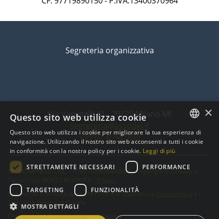
CF: 97719890150 - P.IVA:13400370964
Segreteria organizzativa
×
Via Vanvitelli 41 - 20129 Milano MI
Questo sito web utilizza cookie
segreteria@assodel.it
Questo sito web utilizza i cookie per migliorare la tua esperienza di
+39 02 45947830
ITALIAN
navigazione. Utilizzando il nostro sito web acconsenti a tutti i cookie
in conformità con la nostra policy per i cookie.
Leggi di più
ENGLISH
STRETTAMENTE NECESSARI
PERFORMANCE
TECNOIMPRESE S.R.L. – P.IVA IT09998410964 – Copyright © Consorzio
Tecno – ALL RIGHTS RESERVED -
Privacy
TARGETING
FUNZIONALITÀ
Questo sito è protetto da reCAPTCHA e si applicano la
Privacy Policy
e i
Termini di Servizio
di Google.
MOSTRA DETTAGLI
Designed and developed by
Kodooldesign