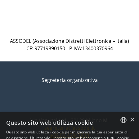
ASSODEL (Associazione Distretti Elettronica – Italia)
CF: 97719890150 - P.IVA:13400370964
Segreteria organizzativa
×
Via Vanvitelli 41 - 20129 Milano MI
Questo sito web utilizza cookie
segreteria@assodel.it
Questo sito web utilizza i cookie per migliorare la tua esperienza di
+39 02 45947830
ITALIAN
navigazione. Utilizzando il nostro sito web acconsenti a tutti i cookie