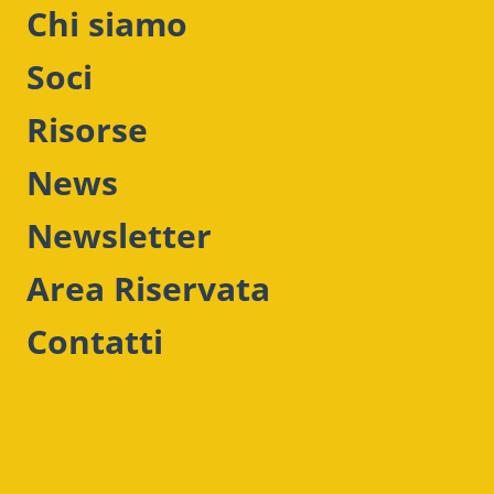
Chi siamo
REPORT STRATEGICI - ASSODEL
Report Strategico | Assodel - Q1 2026 (Giugno
Soci
26)
Risorse
LEGGI LA RISORSA
News
Newsletter
Area Riservata
Contatti